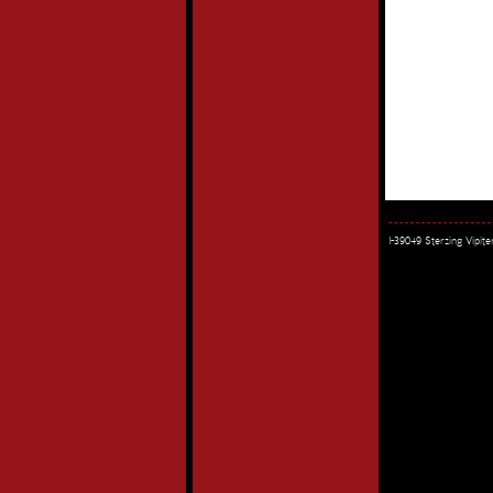
I-39049 Sterzing Vipi