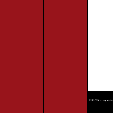
I-39049 Sterzing Vipi