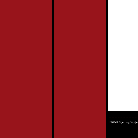
I-39049 Sterzing Vipi