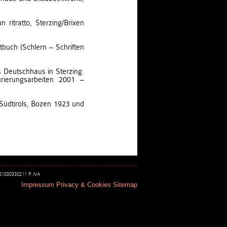
n ritratto, Sterzing/Brixen
tbuch (Schlern – Schriften
 Deutschhaus in Sterzing.
urierungsarbeiten 2001 –
Südtirols, Bozen 1923 und
 81030330211 P.IVA
Impressum
Privacy & Cookies
Sitemap