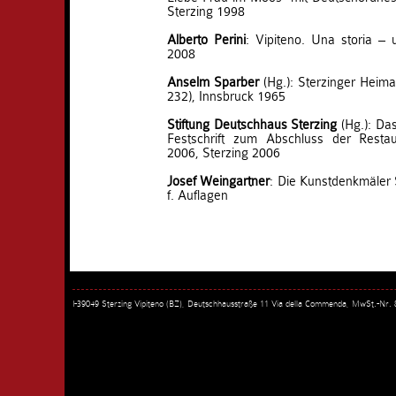
Sterzing 1998
Alberto Perini
: Vipiteno. Una storia – u
2008
Anselm Sparber
(Hg.): Sterzinger Heima
232), Innsbruck 1965
Stiftung Deutschhaus Sterzing
(Hg.): Das
Festschrift zum Abschluss der Resta
2006, Sterzing 2006
Josef Weingartner
: Die Kunstdenkmäler 
f. Auflagen
I-39049 Sterzing Vipiteno (BZ), Deutschhausstraße 11 Via della Commenda, MwSt.-Nr.