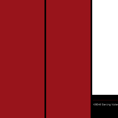
I-39049 Sterzing Vipi