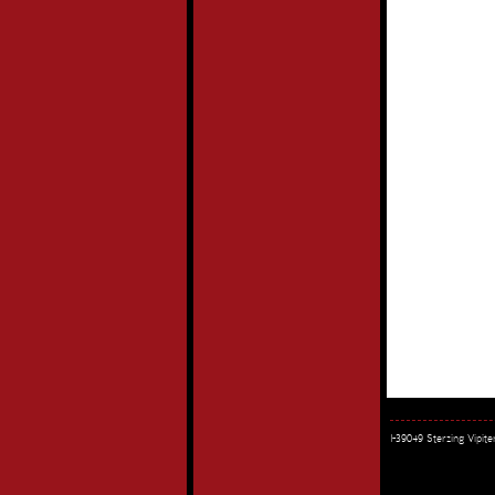
I-39049 Sterzing Vipi