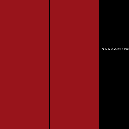
I-39049 Sterzing Vipi