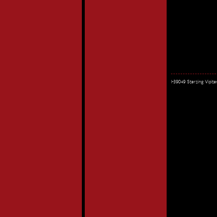
I-39049 Sterzing Vipi