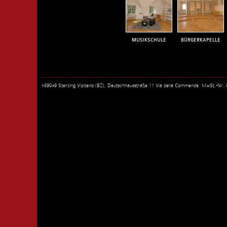
MUSIKSCHULE
BÜRGERKAPELLE
I-39049 Sterzing Vipiteno (BZ), Deutschhausstraße 11 Via della Commenda, MwSt.-Nr.