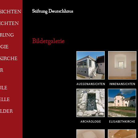
Stiftung Deutschhaus
SICHTEN
ICHTEN
ERUNG
Bildergalerie
GIE
KIRCHE
R
AUSSENANSICHTEN
INNENANSICHTEN
ULE
ELLE
ILDER
ARCHÄOLOGIE
ELISABETHKIRCHE