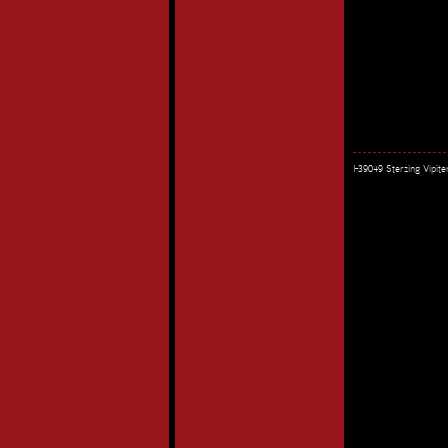
I-39049 Sterzing Vipi