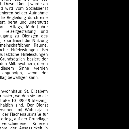
. Dieser Dienst wurde an
nd wird vom Sozialdienst
 Senioren bei der Aufnahme
die Begleitung durch eine
rt, berät und unterstützt
es Alltags, fördert ihre
 Freizeitgestaltung und
 Zugang zu Diensten des
, koordiniert die Nutzung
meinschaftlichen Räume.
ache Hilfeleistungen. Bei
ätzliche Hilfeleistungen
rundsätzlich basiert der
n den Mitbewohnern, deren
n diesem Sinne werden
ur angeboten, wenn der
tag bewältigen kann.
nwohnhaus St. Elisabeth
ressiert werden sie an die
straße 10, 39049 Sterzing,
ältlich sind. Der Dienst
Personen mit Wohnsitz in
d der Flächenausmaße für
erfolgt auf der Grundlage
erschiedene Kriterien
ahre der Ansässigkeit in